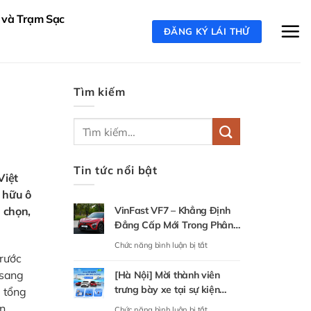
 và Trạm Sạc
ĐĂNG KÝ LÁI THỬ
Tìm kiếm
Tin tức nổi bật
Việt
ở hữu ô
 chọn,
VinFast VF7 – Khẳng Định
Đẳng Cấp Mới Trong Phân
Khúc SUV Điện Tầm Trung
ở
Chức năng bình luận bị tắt
trước
VinFast
 sang
[Hà Nội] Mời thành viên
VF7
trưng bày xe tại sự kiện
, tổng
–
“Thu xăng đổi điện” Mỹ
àn
ở
Chức năng bình luận bị tắt