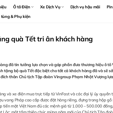
hiệu
Ô tô Điện
Xe Dịch Vụ
Dịch vụ hậu mãi
Pin
 tùng & Phụ kiện
ng quà Tết tri ân khách hàng
hàng đã tin tưởng lựa chọn và góp phần đưa thương hiệu ô tô 
nh tặng bộ quà Tết đặc biệt cho tất cả khách hàng đã và sẽ s
do đích thân Chủ tịch Tập đoàn Vingroup Phạm Nhật Vượng lựa
ng và xe điện mua trực tiếp từ VinFast và các đại lý ủy quyền 
ượu vang Pháp cao cấp được đặt hàng riêng, đựng trong hộp gỗ
tập tiền mặt Việt Nam đủ các mệnh giá từ 1.000 – 500.000 đồng
át Lộc; một tấm thiệp chúc mừng năm mới của Chủ tịch Tập đo