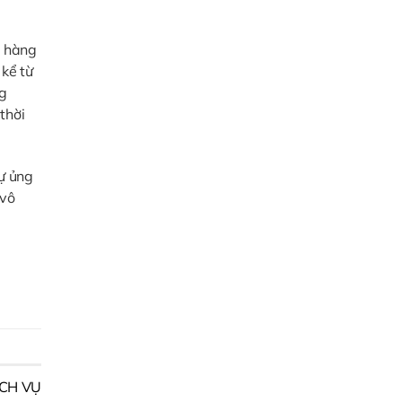
cho
cuộc
h hàng
sống
 kể từ
xanh
ng
và
thời
hiện
đại
sự ủng
 vô
ỊCH VỤ