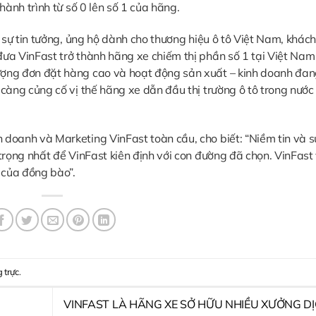
hành trình từ số 0 lên số 1 của hãng.
à sự tin tưởng, ủng hộ dành cho thương hiệu ô tô Việt Nam, khác
ưa VinFast trở thành hãng xe chiếm thị phần số 1 tại Việt Nam
ượng đơn đặt hàng cao và hoạt động sản xuất – kinh doanh đa
càng củng cố vị thế hãng xe dẫn đầu thị trường ô tô trong nước 
doanh và Marketing VinFast toàn cầu, cho biết: “Niềm tin và 
trọng nhất để VinFast kiên định với con đường đã chọn. VinFast
 của đồng bào”.
g trực
.
VINFAST LÀ HÃNG XE SỞ HỮU NHIỀU XƯỞNG D