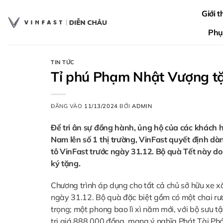
Bỏ
Giới t
qua
nội
Phụ
dung
TIN TỨC
Tỉ phú Phạm Nhật Vượng tặ
ĐĂNG VÀO
11/13/2024
BỞI
ADMIN
Để tri ân sự đồng hành, ủng hộ của các khách 
Nam lên số 1 thị trường, VinFast quyết định dà
tô VinFast trước ngày 31.12. Bộ quà Tết này 
ký tặng.
Chương trình áp dụng cho tất cả chủ sở hữu xe xă
ngày 31.12. Bộ quà đặc biệt gồm có một chai r
trọng; một phong bao lì xì năm mới, với bộ sưu 
trị giá 888.000 đồng, mang ý nghĩa Phát Tài Ph