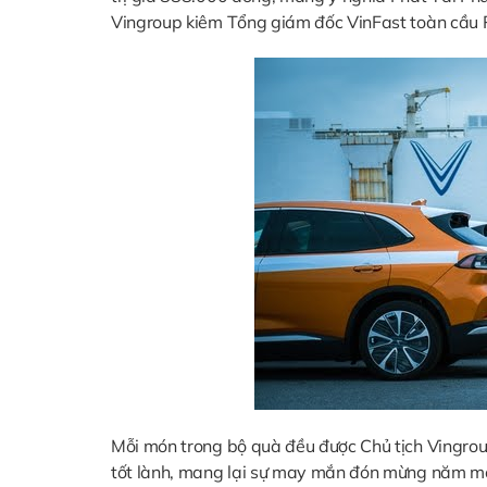
Vingroup kiêm Tổng giám đốc VinFast toàn cầu
Mỗi món trong bộ quà đều được Chủ tịch Vingro
tốt lành, mang lại sự may mắn đón mừng năm mới,