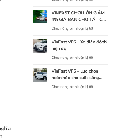
Khẳng
Đình
[Hà
Định
VINFAST CHƠI LỚN GIẢM
Nội]
Đẳng
4% GIÁ BÁN CHO TẤT CẢ
Mời
Cấp
CÁC DÒNG XE
ở
Chức năng bình luận bị tắt
thành
Mới
VINFAST
viên
Trong
VinFast VF6 – Xe điện đô thị
CHƠI
trưng
Phân
hiện đại
LỚN
bày
Khúc
ở
Chức năng bình luận bị tắt
GIẢM
xe
SUV
VinFast
4%
tại
Điện
VinFast VF5 – Lựa chọn
VF6
GIÁ
sự
Tầm
hoàn hảo cho cuộc sống
–
BÁN
kiện
Trung
xanh và hiện đại
ở
Chức năng bình luận bị tắt
Xe
CHO
“Thu
VinFast
điện
TẤT
xăng
VF5
đô
CẢ
đổi
–
thị
CÁC
điện”
Lựa
hiện
DÒNG
Mỹ
chọn
đại
XE
Đình
nghĩa
hoàn
h
hảo