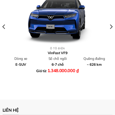
Ô TÔ ĐIỆN
VinFast VF9
Dòng xe
Số chỗ ngồi
Quãng đường
E-SUV
6-7 chỗ
~ 626 km
1.348.000.000
₫
Giá từ:
LIÊN HỆ