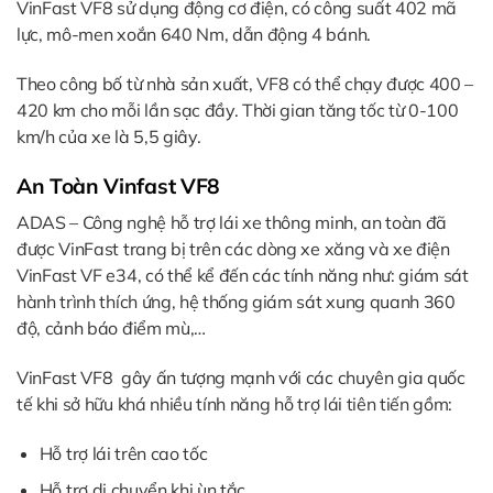
VinFast VF8 sử dụng động cơ điện, có công suất 402 mã
lực, mô-men xoắn 640 Nm, dẫn động 4 bánh.
Theo công bố từ nhà sản xuất, VF8 có thể chạy được 400 –
420 km cho mỗi lần sạc đầy. Thời gian tăng tốc từ 0-100
km/h của xe là 5,5 giây.
An Toàn Vinfast VF8
ADAS – Công nghệ hỗ trợ lái xe thông minh, an toàn đã
được VinFast trang bị trên các dòng xe xăng và xe điện
VinFast VF e34, có thể kể đến các tính năng như: giám sát
hành trình thích ứng, hệ thống giám sát xung quanh 360
độ, cảnh báo điểm mù,…
VinFast VF8 gây ấn tượng mạnh với các chuyên gia quốc
tế khi sở hữu khá nhiều tính năng hỗ trợ lái tiên tiến gồm:
Hỗ trợ lái trên cao tốc
Hỗ trợ di chuyển khi ùn tắc