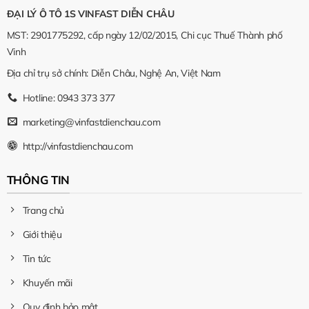
ĐẠI LÝ Ô TÔ 1S VINFAST DIỄN CHÂU
MST: 2901775292, cấp ngày 12/02/2015, Chi cục Thuế Thành phố
Vinh
Địa chỉ trụ sở chính: Diễn Châu, Nghệ An, Việt Nam
Hotline: 0943 373 377
marketing@vinfastdienchau.com
http://vinfastdienchau.com
THÔNG TIN
Trang chủ
Giới thiệu
Tin tức
Khuyến mãi
Quy định bảo mật