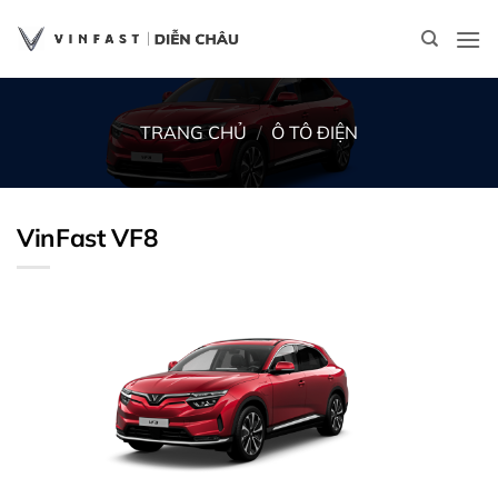
Bỏ
qua
nội
dung
TRANG CHỦ
/
Ô TÔ ĐIỆN
VinFast VF8