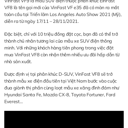
VinFast VF9 là mẫu SUV điện thuộc phân khúc EinFast
VF8 là tên gọi mới của VinFast VF e35 đã có màn ra mắt
toàn cầu tại Triển lãm Los Angeles Auto Show 2021 (Mỹ),
diễn ra từ ngày 17/11 – 28/11/2021.
Đặc biệt, chỉ với 10 triệu đồng đặt cọc, bạn đã có thể trở
thành chủ nhân tương lai của mẫu xe SUV điện thông
minh. Với những khách hàng tiên phong trong việc đặt
mua VinFast VF8 còn nhận thêm nhiều ưu đãi hấp dẫn từ
nhà sản xuất.
Được định vị tại phân khúc D-SUV, VinFast VF8 sẽ trở
thành mẫu xe điện đầu tiên tại Việt Nam bước vào cuộc
đua giành thị phần cùng loạt mẫu xe xăng đình đám như
Hyundai Santa Fe, Mazda CX-8, Toyota Fortuner, Ford
Everest…