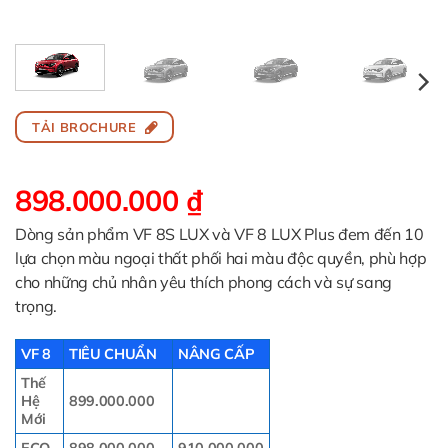
TẢI BROCHURE
898.000.000
₫
Dòng sản phẩm VF 8S LUX và VF 8 LUX Plus đem đến 10
lựa chọn màu ngoại thất phối hai màu độc quyền, phù hợp
cho những chủ nhân yêu thích phong cách và sự sang
trọng.
VF 8
TIÊU CHUẨN
NÂNG CẤP
Thế
Hệ
899.000.000
Mới
ECO
898.000.000
910.000.000