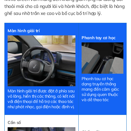
thoải mái cho cả người lái và hành khách, đặc biệt là hàng
ghế sau nhờ trần xe cao và bố cục bố trí hợp lý.
Màn hình giải trí
Phanh tay cơ học
Phanh tau cơ học
dạng truyền thống
mang đến cảm giác
Màn hình giải trí được đặt ở phía sau
sử dụng quen thuộc
vô lăng, hiển thị các thông, có kết nối
và dễ thao tác
với điện thoại để hỗ trợ các thao tác
như phát nhạc, gọi điện hoặc định vị.
Cần số