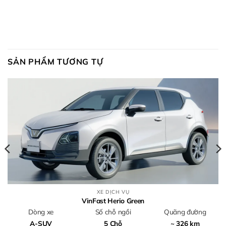
SẢN PHẨM TƯƠNG TỰ
XE DỊCH VỤ
VinFast Herio Green
Dòng xe
Số chỗ ngồi
Quãng đường
A-SUV
5 Chỗ
~ 326 km