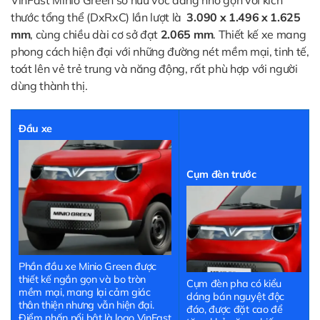
VinFast Minio Green sở hữu vóc dáng nhỏ gọn với kích
thước tổng thể (DxRxC) lần lượt là
3.090 x 1.496 x 1.625
mm
, cùng chiều dài cơ sở đạt
2.065 mm
. Thiết kế xe mang
phong cách hiện đại với những đường nét mềm mại, tinh tế,
toát lên vẻ trẻ trung và năng động, rất phù hợp với người
dùng thành thị.
Đầu xe
Cụm đèn trước
Phần đầu xe Minio Green được
thiết kế ngắn gọn và bo tròn
Cụm đèn pha có kiểu
mềm mại, mang lại cảm giác
dáng bán nguyệt độc
thân thiện nhưng vẫn hiện đại.
đáo, được đặt cao để
Điểm nhấn nổi bật là logo VinFast