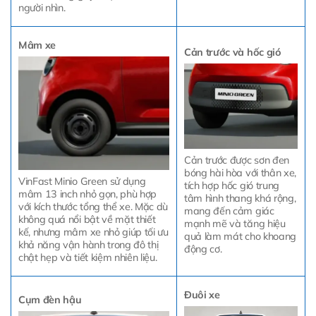
người nhìn.
Mâm xe
Cản trước và hốc gió
Cản trước được sơn đen
bóng hài hòa với thân xe,
VinFast Minio Green sử dụng
tích hợp hốc gió trung
mâm 13 inch nhỏ gọn, phù hợp
tâm hình thang khá rộng,
với kích thước tổng thể xe. Mặc dù
mang đến cảm giác
không quá nổi bật về mặt thiết
mạnh mẽ và tăng hiệu
kế, nhưng mâm xe nhỏ giúp tối ưu
quả làm mát cho khoang
khả năng vận hành trong đô thị
động cơ.
chật hẹp và tiết kiệm nhiên liệu.
Đuôi xe
Cụm đèn hậu