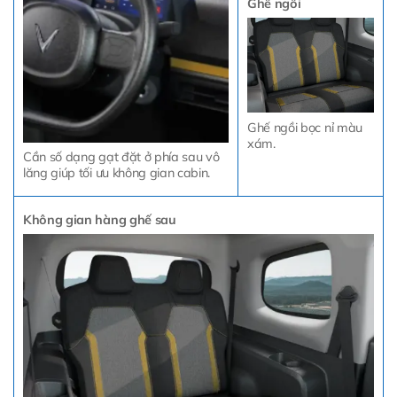
Ghế ngồi
Ghế ngồi bọc nỉ màu
xám.
Cần số dạng gạt đặt ở phía sau vô
lăng giúp tối ưu không gian cabin.
Không gian hàng ghế sau