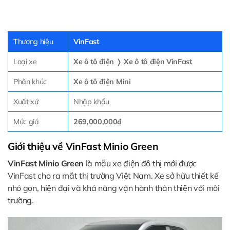
Thương hiệu
VinFast
Loại xe
Xe ô tô điện
❭
Xe ô tô điện VinFast
Phân khúc
Xe ô tô điện Mini
Xuất xứ
Nhập khẩu
Mức giá
269,000,000₫
Giới thiệu về VinFast Minio Green
VinFast Minio Green
là mẫu xe điện đô thị mới được
VinFast cho ra mắt thị trường Việt Nam. Xe sở hữu thiết kế
nhỏ gọn, hiện đại và khả năng vận hành thân thiện với môi
trường.