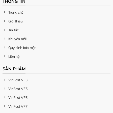
THÔNG TIN
Trang chủ
Giới thiệu
Tin tức
Khuyến mãi
Quy định bảo mật
Liên hệ
SẢN PHẨM
VinFast VF3
VinFast VF5
VinFast VF6
VinFast VF7