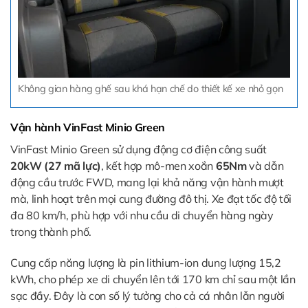
Không gian hàng ghế sau khá hạn chế do thiết kế xe nhỏ gọn
Vận hành VinFast Minio Green
VinFast Minio Green sử dụng động cơ điện công suất
20kW (27 mã lực)
, kết hợp mô-men xoắn
65Nm
và dẫn
động cầu trước FWD, mang lại khả năng vận hành mượt
mà, linh hoạt trên mọi cung đường đô thị. Xe đạt tốc độ tối
đa 80 km/h, phù hợp với nhu cầu di chuyển hàng ngày
trong thành phố.
Cung cấp năng lượng là pin lithium-ion dung lượng 15,2
kWh, cho phép xe di chuyển lên tới 170 km chỉ sau một lần
sạc đầy. Đây là con số lý tưởng cho cả cá nhân lẫn người