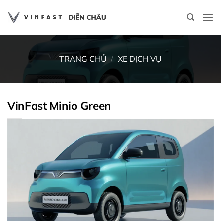
Bỏ
qua
nội
dung
TRANG CHỦ
/
XE DỊCH VỤ
VinFast Minio Green