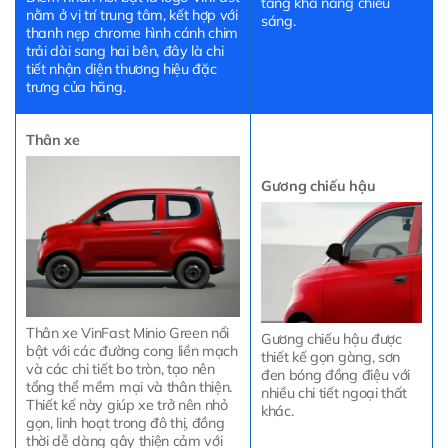
tăng khả năng chiếu
nằm ở vị trí trung tâm, kết hợp với
sáng.
thanh nẹp chrome hình cánh chim
trải dài sang hai bên, đây là chi
tiết nhận diện thương hiệu đặc
trưng của hãng.
Thân xe
Gương chiếu hậu
Thân xe VinFast Minio Green nổi
Gương chiếu hậu được
bật với các đường cong liền mạch
thiết kế gọn gàng, sơn
và các chi tiết bo tròn, tạo nên
đen bóng đồng điệu với
tổng thể mềm mại và thân thiện.
nhiều chi tiết ngoại thất
Thiết kế này giúp xe trở nên nhỏ
khác.
gọn, linh hoạt trong đô thị, đồng
thời dễ dàng gây thiện cảm với