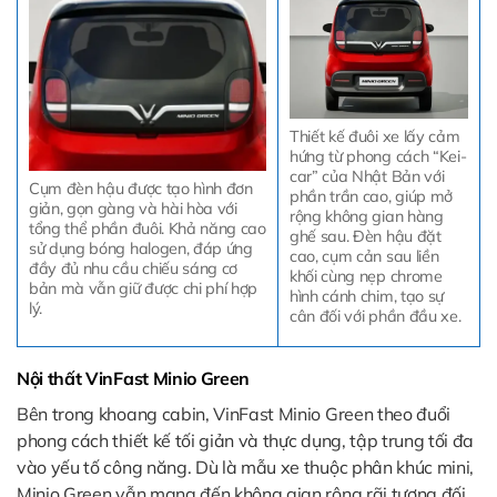
Thiết kế đuôi xe lấy cảm
hứng từ phong cách “Kei-
car” của Nhật Bản với
Cụm đèn hậu được tạo hình đơn
phần trần cao, giúp mở
giản, gọn gàng và hài hòa với
rộng không gian hàng
tổng thể phần đuôi. Khả năng cao
ghế sau. Đèn hậu đặt
sử dụng bóng halogen, đáp ứng
cao, cụm cản sau liền
đầy đủ nhu cầu chiếu sáng cơ
khối cùng nẹp chrome
bản mà vẫn giữ được chi phí hợp
hình cánh chim, tạo sự
lý.
cân đối với phần đầu xe.
Nội thất VinFast Minio Green
Bên trong khoang cabin, VinFast Minio Green theo đuổi
phong cách thiết kế tối giản và thực dụng, tập trung tối đa
vào yếu tố công năng. Dù là mẫu xe thuộc phân khúc mini,
Minio Green vẫn mang đến không gian rộng rãi tương đối