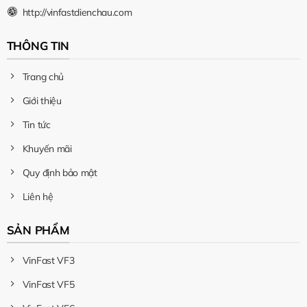
http://vinfastdienchau.com
THÔNG TIN
Trang chủ
Giới thiệu
Tin tức
Khuyến mãi
Quy định bảo mật
Liên hệ
SẢN PHẨM
VinFast VF3
VinFast VF5