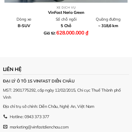
XE DỊCH VỤ
VinFast Nerio Green
Dòng xe
Số chỗ ngồi
Quãng đường
B-SUV
5 Chỗ
~ 318,6 km
628.000.000
₫
Giá từ:
LIÊN HỆ
ĐẠI LÝ Ô TÔ 1S VINFAST DIỄN CHÂU
MST: 2901775292, cấp ngày 12/02/2015, Chi cục Thuế Thành phố
Vinh
Địa chỉ trụ sở chính: Diễn Châu, Nghệ An, Việt Nam
Hotline: 0943 373 377
marketing@vinfastdienchau.com