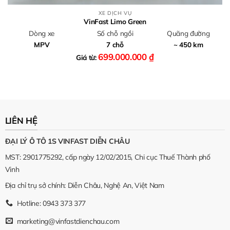
XE DỊCH VỤ
VinFast Limo Green
Dòng xe
Số chỗ ngồi
Quãng đường
MPV
7 chỗ
~ 450 km
699.000.000
₫
Giá từ:
LIÊN HỆ
ĐẠI LÝ Ô TÔ 1S VINFAST DIỄN CHÂU
MST: 2901775292, cấp ngày 12/02/2015, Chi cục Thuế Thành phố
Vinh
Địa chỉ trụ sở chính: Diễn Châu, Nghệ An, Việt Nam
Hotline: 0943 373 377
marketing@vinfastdienchau.com