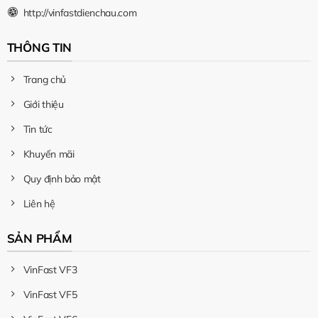
http://vinfastdienchau.com
THÔNG TIN
Trang chủ
Giới thiệu
Tin tức
Khuyến mãi
Quy định bảo mật
Liên hệ
SẢN PHẨM
VinFast VF3
VinFast VF5