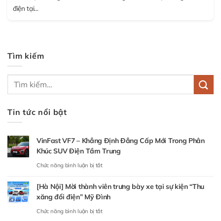
điện tại...
Tìm kiếm
Tin tức nổi bật
VinFast VF7 – Khẳng Định Đẳng Cấp Mới Trong Phân
Khúc SUV Điện Tầm Trung
ở
Chức năng bình luận bị tắt
VinFast
[Hà Nội] Mời thành viên trưng bày xe tại sự kiện “Thu
VF7
xăng đổi điện” Mỹ Đình
–
ở
Chức năng bình luận bị tắt
Khẳng