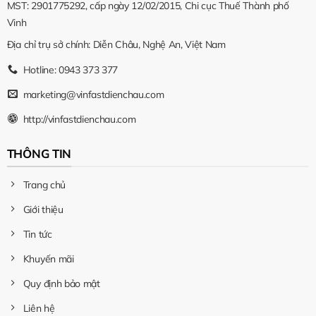
cuộc
MST: 2901775292, cấp ngày 12/02/2015, Chi cục Thuế Thành phố
sống
Vinh
xanh
Địa chỉ trụ sở chính: Diễn Châu, Nghệ An, Việt Nam
và
Hotline: 0943 373 377
hiện
đại
marketing@vinfastdienchau.com
http://vinfastdienchau.com
THÔNG TIN
Trang chủ
Giới thiệu
Tin tức
Khuyến mãi
Quy định bảo mật
Liên hệ