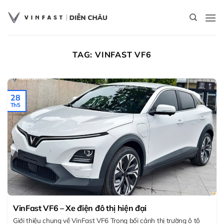
Bỏ
qua
nội
dung
TAG:
VINFAST VF6
28
Th5
VinFast VF6 – Xe điện đô thị hiện đại
Giới thiệu chung về VinFast VF6 Trong bối cảnh thị trường ô tô