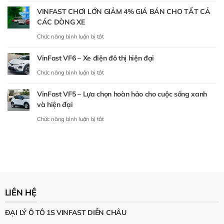
[Hà
Định
VINFAST CHƠI LỚN GIẢM 4% GIÁ BÁN CHO TẤT CẢ
Nội]
Đẳng
CÁC DÒNG XE
Mời
Cấp
ở
Chức năng bình luận bị tắt
thành
Mới
VINFAST
viên
Trong
VinFast VF6 – Xe điện đô thị hiện đại
CHƠI
trưng
Phân
LỚN
ở
Chức năng bình luận bị tắt
bày
Khúc
GIẢM
VinFast
xe
SUV
VinFast VF5 – Lựa chọn hoàn hảo cho cuộc sống xanh
4%
VF6
tại
Điện
và hiện đại
GIÁ
–
sự
Tầm
ở
Chức năng bình luận bị tắt
BÁN
Xe
kiện
Trung
VinFast
CHO
điện
“Thu
VF5
TẤT
đô
xăng
–
CẢ
thị
đổi
Lựa
CÁC
hiện
điện”
chọn
DÒNG
đại
Mỹ
LIÊN HỆ
hoàn
XE
Đình
hảo
ĐẠI LÝ Ô TÔ 1S VINFAST DIỄN CHÂU
cho